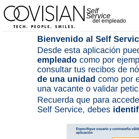
Self
Service
del empleado
Bienvenido al Self Servi
Desde esta aplicación pued
empleado
como por ejempl
consultar tus recibos de n
de una unidad
como por e
una vacante o validar peti
Recuerda que para acceder
Self Service, debes
identi
Especifique usuario y contraseña váli
aplicación